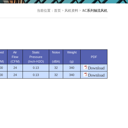
当前位置：首页 > 风机资料 >
AC系列轴流风机
eed
Air
Static
Noise
Weight
Flow
Pressure
PDF
PM)
(CFM)
(Inch-H2O)
(dBA)
(g)
00
24
0.13
32
340
Download
00
24
0.13
32
340
Download