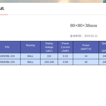
风机
80×80×38mm
发布时间：2019-02-22
Rating
Power
Sp
Bearing
Power
P/N
Voltage
Current
(WATTS)
(VAC)
(AMP)
(R
1083HBL.GN
BALL
115
0.15
14
24
2083HBL.GN
BALL
220-240
0.09
18
24